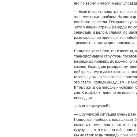
его по зерну и масличным? Оправд
— Если говорить коротко, то по зе
экономических проблем. На юге кар
наоборот, просели. Рекордного уро
Зато у нашей страны рекорды по со
зерновым, в целом, слабая, по мас
разочарование принесли зернобобо
тревожит низкая маржинальность в
Сельское хозяйство, как известно,
трансформацию структуры посевов.
рекордных уровнях. Возможно, близ
сезоне, благодаря рекордному прои
нейтральному и даже частично экс
говоря, цены на сою сильно просел
это стало «холодным душем», и мн
К тому же из-за погодных условий,
сев. Как эффект домино он пошел гу
последних.
— А что с кукурузой?
— С кукурузой ситуация очень разн
Приморье, наоборот, наращивает б
емкость терминалов в портах, и вы
кукурузе — это связано с Ираном, 
бы не стал: ведь площади пока нес