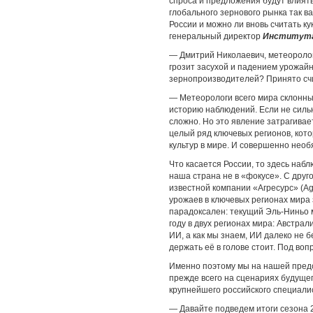
спроса и предложения будут влиять
глобального зернового рынка так ва
России и можно ли вновь считать к
генеральный директор
Института
— Дмитрий Николаевич, метеоролог
грозит засухой и падением урожайн
зернопроизводителей? Принято счита
— Метеорологи всего мира склонны 
историю наблюдений. Если не силь
сложно. Но это явление затрагива
целый ряд ключевых регионов, кото
культур в мире. И совершенно необ
Что касается России, то здесь наб
наша страна не в «фокусе». С друг
известной компании «Агресурс» (A
урожаев в ключевых регионах мира 
парадоксален: текущий Эль-Ниньо 
году в двух регионах мира: Австра
ИИ, а как мы знаем, ИИ далеко не 
держать её в голове стоит. Под во
Именно поэтому мы на нашей пред
прежде всего на сценариях будущего
крупнейшего российского специали
— Давайте подведем итоги сезона 2