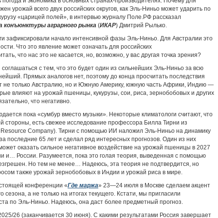
 погода и экономика в основных странах-производителях. Почему для
жен урожай всего двух российских округов, как Эль-Ниньо может ударить по
укурузу «царицей полей», в интервью журналу Поле.РФ рассказал
 конъюнктуры аграрного рынка
(
ИКАР
) Дмитрий Рылько.
и зафиксировали начало интенсивной фазы Эль-Ниньо. Для Австралии это
ости. Что это явление может означать для российских
ть, что нас это не касается, но, возможно, у вас другая точка зрения?
соглашаться с тем, что это будет один из сильнейших Эль-Ниньо за всю
нейший. Прямых аналогов нет, поэтому до конца просчитать последствия
ет не только Австралию, но и Южную Америку, южную часть Африки, Индию —
рые влияют на урожай пшеницы, кукурузы, сои, риса, зернобобовых и других
язательно, что негативно.
людается пока «сумбур вместо музыки». Некоторые климатологи считают, что
ой стороны, есть свежее исследование профессора Билла Тирни из
gResource Company). Тирни с помощью ИИ наложил Эль-Ниньо на динамику
за последние 65 лет и сделал ряд интересных прогнозов. Один из них
может оказать сильное негативное воздействие на урожай пшеницы в 2027
лии и… России. Разумеется, пока это голая теория, выведенная с помощью
безгрешен. Но тем не менее… Надеюсь, эта теория не подтвердится, но
просом также урожай зернобобовых в Индии и урожай риса в мире.
стоящей конференции «
Где маржа
» 23—24 июля в Москве сделаем акцент
 сезона, а не только на итогах текущего. Кстати, мы пригласили
ста по Эль-Ниньо. Надеюсь, она даст более предметный прогноз.
025/26 (заканчивается 30 июня). С какими результатами Россия завершает