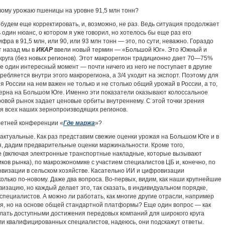
вому урожаю пшеницы на уровне 91,5 млн тонн?
 будем еще корректировать, и, возможно, не раз. Ведь ситуация продолжает
один нюанс, о котором я уже говорил, но хотелось бы еще раз его
фра в 91,5 млн, или 90, или 93 млн тонн — это, по сути, неважно. Гораздо
т назад мы в
ИКАР
ввели новый термин — «Большой Юг». Это Южный и
руга (без новых регионов). Этот макрорегион традиционно дает 70—75%
 один интересный момент — почти ничего из него не поступает в другие
требляется внутри этого макрорегиона, а 3/4 уходит на экспорт. Поэтому для
 России на нем важен не только и не столько общий урожай в России, а то,
 зерна на Большом Юге. Именно эти показатели оказывают колоссальное
ровой рынок задает ценовые орбиты внутреннему. С этой точки зрения
я всех наших зернопроизводящих регионов.
летней конференции «
Где маржа
»?
е актуальные. Как раз представим свежие оценки урожая на Большом Юге и в
я, дадим предварительные оценки маржинальности. Кроме того,
е (включая электронные транспортные накладные, которые вызывают
ков рынка), по макроэкономике с участием специалистов ЦБ и, конечно, по
овизации в сельском хозяйстве. Касательно ИИ и цифровизации
олько по-новому. Даже два вопроса. Во-первых, видим, как наши крупнейшие
зацию, но каждый делает это, так сказать, в индивидуальном порядке,
специалистов. А можно ли работать, как многие другие отрасли, например
я, но на основе общей стандартной платформы? Еще один вопрос — как
лать доступными достижения передовых компаний для широкого круга
ли квалифицированных специалистов, надеюсь, они подскажут ответы.