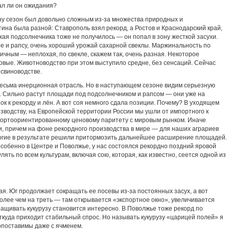
ал ли он ожидания?
рну сезон был довольно сложным из-за множества природных и
тина была разной: Ставрополь взял рекорд, а Ростов и Краснодарский край,
жая подсолнечника тоже не получилось — он попал в зону жесткой засухи.
е и рапсу, очень хороший урожай сахарной свеклы. Маржинальность по
личным — неплохая, по свекле, скажем так, очень разная. Некоторое
вые. Животноводство при этом выступило средне, без сенсаций. Сейчас
 свиноводстве.
 весьма инерционная отрасль. Но в наступающем сезоне видим серьезную
 Сильно растут площади под подсолнечником и рапсом — они уже на
ок к рекорду и лён. А вот соя немного сдала позиции. Почему? В уходящем
зводству, на Европейской территории России мы ушли от импортного к
портоориентированному ценовому паритету с мировым рынком. Иначе
и, причем на фоне рекордного производства в мире — для наших аграриев
огие в результате решили притормозить дальнейшее расширение площадей.
 особенно в Центре и Поволжье, у нас состоялся рекордно поздний яровой
лять по всем культурам, включая сою, которая, как известно, сеется одной из
ая. Юг продолжает сокращать ее посевы из-за постоянных засух, а вот
олее чем на треть — там открывается «экспортное окно», увеличивается
ращивать кукурузу становится интересно. В Поволжье тоже рекорд по
откуда приходит стабильный спрос. Но называть кукурузу «царицей полей» я
опоставимы даже с ячменем.