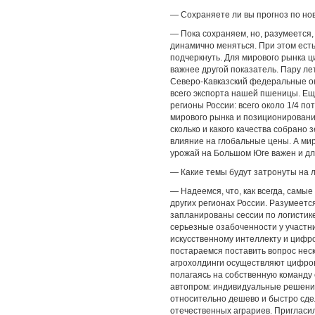
— Сохраняете ли вы прогноз по но
— Пока сохраняем, но, разумеется,
динамично меняться. При этом есть 
подчеркнуть. Для мирового рынка ци
важнее другой показатель. Пару ле
Северо-Кавказский федеральные ок
всего экспорта нашей пшеницы. Еще
регионы России: всего около 1/4 по
мирового рынка и позиционирования
сколько и какого качества собрано
влияние на глобальные цены. А ми
урожай на Большом Юге важен и дл
— Какие темы будут затронуты на 
— Надеемся, что, как всегда, самы
других регионах России. Разумеетс
запланированы сессии по логистик
серьезные озабоченности у участни
искусственному интеллекту и цифр
постараемся поставить вопрос неск
агрохолдинги осуществляют цифрови
полагаясь на собственную команду 
автопром: индивидуальные решени
относительно дешево и быстро сде
отечественных аграриев. Пригласи