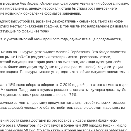
ся в сервисе Чек Индекс. Основными факторами увеличения оборота, помимо
 на ингредиенты, аренду, персонал), стали быстрый рост внутреннего
тие новых или обновление форматов заведений.
динговых устройств, развитие демократичных сегментов, таких как кофе-
других местах притяжения трафика. В том числе это направление развивали
йствующие по франшизе точки.
ся, с учетом высокой базы прошлого года, однако все еще продолжается,
можно по... шаурме, утверждает Алексей Горбатенко. Это блюдо является
а рынке HoReCa (индустрия гостеприимства - рестораны, отели,
еской ситуации категория растет за счет того, что люди чувствуют себя
ать более доступную еду (даже когда она растет в цене). Когда ситуация
ров падают. По шаурме можно утверждать, что сейчас ситуация значительно
мает 18% всего оборота общепита. С 2019 года оборот этого сегмента вырос
т Микаэлян. Пандемия вынудила россиян заказывать еду через доставку. До
 крупных сетевых ресторанов, а после - 74%.
ежные сегменты - доставку продуктов питания, потребительских товаров.
заказав домой молока и хлеба, потребитель заодно оформит и доставку из
ения роста рынка доставки из ресторанов. Лидеры рынка фактически
го роста. Операторы присутствуют в более чем 300 городах России. Число
 превысило 50 тыс. (то есть каждый второй ресторан в России работает с