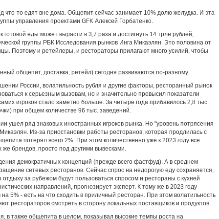
од что-то едят вне дома. Общепит сейчас занимает 10% долю желудка. И эта
группы управления проектами GFK Алексей Горбатенко.
 готовой еды может вырасти в 3,7 раза и достигнуть 14 трлн рублей,
ической группы РБК Исследования рынков Инга Микаэлян. Это половина от
ицы. Поэтому и ретейлеры, и рестораторы прилагают много усилий, чтобы
нный общепит, доставка, ретейл) сегодня развиваются по-разному.
ошении России, волатильность рубля и другие факторы, ресторанный рынок
ироваться к серьезным вызовам, но и значительно превысил показатели
самих игроков стало заметно больше. За четыре года прибавилось 2,8 тыс.
очки) при общем количестве 96 тыс. заведений.
сии ушел ряд знаковых иностранных игроков рынка. Но "уровень потрясения
Микаэлян. Из-за приостановки работы ресторанов, которая продлилась с
бщепита потерял всего 2%. При этом количественно уже к 2023 году все
их же брендов, просто под другими вывесками.
дения демократичных концепций (прежде всего фастфуд). А в среднем
ращение сетевых ресторанов. Сейчас спрос на недорогую еду сохраняется,
о отдыху за рубежом будут пользоваться спросом и рестораны с кухней
истических направлений, прогнозирует эксперт. К тому же в 2023 году
на 5% - есть на что сходить в приличный ресторан. При этом волатильность
яют рестораторов смотреть в сторону локальных поставщиков и продуктов.
ия, в также общепита в целом, показывал высокие темпы роста на