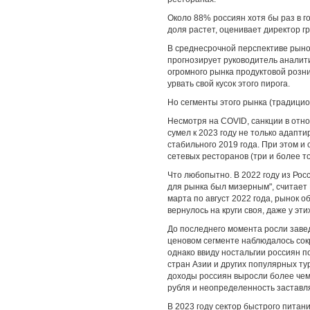
Около 88% россиян хотя бы раз в г
доля растет, оценивает директор 
В среднесрочной перспективе рынок
прогнозирует руководитель аналит
огромного рынка продуктовой розн
урвать свой кусок этого пирога.
Но сегменты этого рынка (традицио
Несмотря на COVID, санкции в отн
сумел к 2023 году не только адапт
стабильного 2019 года. При этом и 
сетевых ресторанов (три и более т
Что любопытно. В 2022 году из Рос
для рынка был мизерным", считает 
марта по август 2022 года, рынок о
вернулось на круги своя, даже у эт
До последнего момента росли заве
ценовом сегменте наблюдалось сок
однако ввиду ностальгии россиян п
стран Азии и других популярных тур
доходы россиян выросли более чем 
рубля и неопределенность заставл
В 2023 году сектор быстрого питан