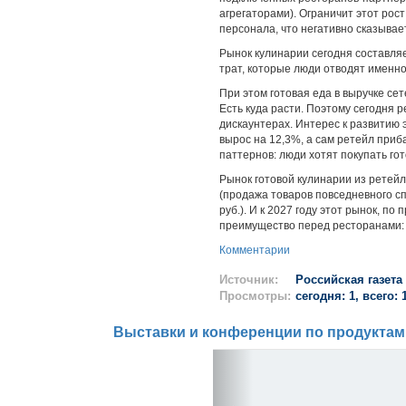
агрегаторами). Ограничит этот рос
персонала, что негативно сказыва
Рынок кулинарии сегодня составляе
трат, которые люди отводят именно
При этом готовая еда в выручке се
Есть куда расти. Поэтому сегодня 
дискаунтерах. Интерес к развитию 
вырос на 12,3%, а сам ретейл приб
паттернов: люди хотят покупать го
Рынок готовой кулинарии из ретейл
(продажа товаров повседневного спр
руб.). И к 2027 году этот рынок, п
преимущество перед ресторанами: с
Комментарии
Источник:
Российская газета
Просмотры:
сегодня: 1, всего: 
Выставки и конференции по продуктам