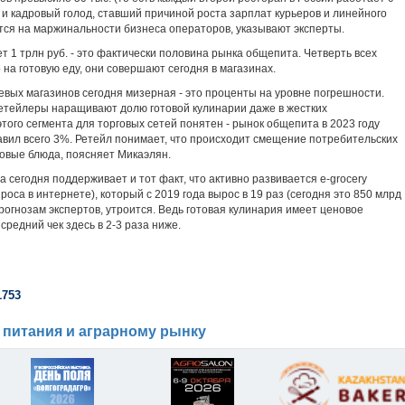
т и кадровый голод, ставший причиной роста зарплат курьеров и линейного
ется на маржинальности бизнеса операторов, указывают эксперты.
т 1 трлн руб. - это фактически половина рынка общепита. Четверть всех
 на готовую еду, они совершают сегодня в магазинах.
тевых магазинов сегодня мизерная - это проценты на уровне погрешности.
ретейлеры наращивают долю готовой кулинарии даже в жестких
этого сегмента для торговых сетей понятен - рынок общепита в 2023 году
авил всего 3%. Ретейл понимает, что происходит смещение потребительских
товые блюда, поясняет Микаэлян.
а сегодня поддерживает и тот факт, что активно развивается е-grocery
оса в интернете), который с 2019 года вырос в 19 раз (сегодня это 850 млрд
о прогнозам экспертов, утроится. Ведь готовая кулинария имеет ценовое
редний чек здесь в 2-3 раза ниже.
1753
 питания и аграрному рынку