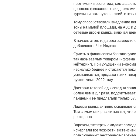
протяжении всего года, соглашают
ценового (связанного с издержками
туризма и автопутешествий, откры
Тому способствовали внедрение вен
зоны на малой площади, на АЗС и 
сетевые игроки рынка, включая де
В начале этого года рост замедлил
добавляют в Чек Индекс.
Судить о финансовом благополучии 
так называемым товаром Гиффена н
кейтеринг). При ухудшении экономич
несколько беднее и стараются покуп
успокаивается, продажи таких това
лучше, чем в 2022 году.
Доставка готовой еды сегодня зани
более чем в 2,7 раза, подсчитывае
пандемии ее предлагали только 57%
Лидеры рынка активно осваивают см
Тем самым они рассчитывают, что, 
ресторана.
Впрочем, эксперты ожидают замедл
исчерпали возможности экстенсивно
подключенных ресторанов-партнеров