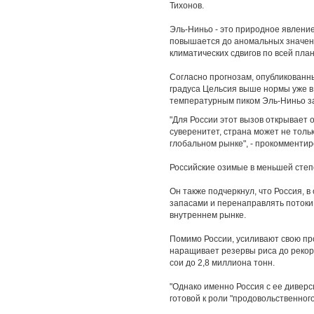
Тихонов.
Эль-Ниньо - это природное явление
повышается до аномальных значени
климатических сдвигов по всей план
Согласно прогнозам, опубликованн
градуса Цельсия выше нормы уже в
температурным пиком Эль-Ниньо за
"Для России этот вызов открывает
суверенитет, страна может не толь
глобальном рынке", - прокомментир
Российские озимые в меньшей степ
Он также подчеркнул, что Россия, 
запасами и перенаправлять потоки
внутреннем рынке.
Помимо России, усиливают свою пр
наращивает резервы риса до рекорд
сои до 2,8 миллиона тонн.
"Однако именно Россия с ее дивер
готовой к роли "продовольственного