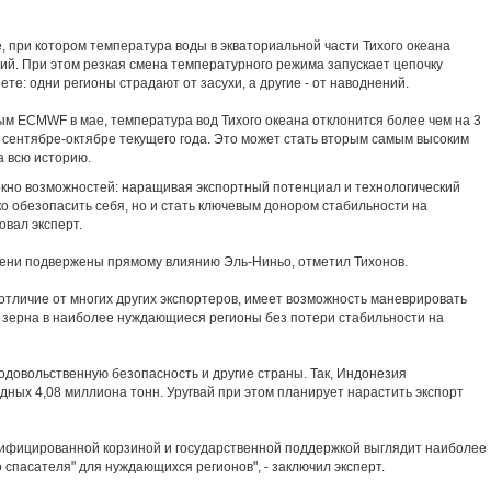
, при котором температура воды в экваториальной части Тихого океана
й. При этом резкая смена температурного режима запускает цепочку
ете: одни регионы страдают от засухи, а другие - от наводнений.
ым ECMWF в мае, температура вод Тихого океана отклонится более чем на 3
 сентябре-октябре текущего года. Это может стать вторым самым высоким
 всю историю.
 окно возможностей: наращивая экспортный потенциал и технологический
ко обезопасить себя, но и стать ключевым донором стабильности на
овал эксперт.
ени подвержены прямому влиянию Эль-Ниньо, отметил Тихонов.
в отличие от многих других экспортеров, имеет возможность маневрировать
 зерна в наиболее нуждающиеся регионы без потери стабильности на
одовольственную безопасность и другие страны. Так, Индонезия
ных 4,08 миллиона тонн. Уругвай при этом планирует нарастить экспорт
сифицированной корзиной и государственной поддержкой выглядит наиболее
 спасателя" для нуждающихся регионов", - заключил эксперт.