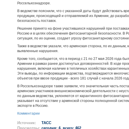
Россельхознадзоре.
В ведомстве пояснили, что с указанной даты будут действовать в
продукции, происходящей и отправляемой из Армении, до разрабо
безопасность поставок.
Решение принято на фоне участившихся нарушений при поставках
Россию и в целях обеспечения фитосанитарной безопасности. В Р
ситуация, по их оценке, создает угрозу фитосанитарному состоян
Также в ведомстве указали, что армянская сторона, по их данным,
выявленные нарушения.
Кроме того, сообщается, что в период с 21 по 27 мая 2026 года б
Армении в рамках ранее достигнутых договоренностей. В ходе про
нарушения, включая наличие в тепличных хозяйствах карантинных 
Эти выводы, по информации ведомства, подтверждаются многочи
объектов при ввозе продукции - всего 181 случай с начала 2026 год
В Россельхознадзоре также заявили, что значительная часть пост
армянских участников внешнеэкономической деятельности с неуст
по данным ведомства, уклоняются от карантинного фитосанитарного
указывает на отсутствие у армянской стороны полноценной сист
экспорте в Россию.
Комментарии
Источник:
ТАСС
Просмотры:
сегодня: 4, всего: 462