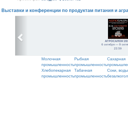
Выставки и конференции по продуктам питания и агр
АГРОСАЛОН 20
6 октября — 9 октя
23:59
Молочная
Рыбная
Сахарная
промышленность
промышленность
промышле
Хлебопекарная
Табачная
Соки, воды
промышленность
промышленность
безалкого