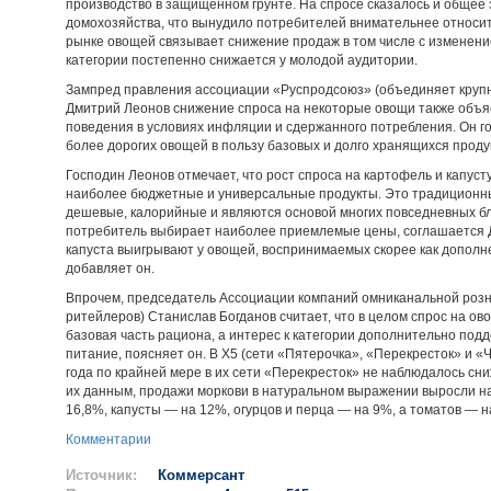
производство в защищенном грунте. На спросе сказалось и общее
домохозяйства, что вынудило потребителей внимательнее относить
рынке овощей связывает снижение продаж в том числе с изменение
категории постепенно снижается у молодой аудитории.
Зампред правления ассоциации «Руспродсоюз» (объединяет крупн
Дмитрий Леонов снижение спроса на некоторые овощи также объя
поведения в условиях инфляции и сдержанного потребления. Он го
более дорогих овощей в пользу базовых и долго хранящихся проду
Господин Леонов отмечает, что рост спроса на картофель и капуст
наиболее бюджетные и универсальные продукты. Это традиционны
дешевые, калорийные и являются основой многих повседневных б
потребитель выбирает наиболее приемлемые цены, соглашается Д
капуста выигрывают у овощей, воспринимаемых скорее как дополнени
добавляет он.
Впрочем, председатель Ассоциации компаний омниканальной розн
ритейлеров) Станислав Богданов считает, что в целом спрос на о
базовая часть рациона, а интерес к категории дополнительно под
питание, поясняет он. В X5 (сети «Пятерочка», «Перекресток» и «Ч
года по крайней мере в их сети «Перекресток» не наблюдалось с
их данным, продажи моркови в натуральном выражении выросли на
16,8%, капусты — на 12%, огурцов и перца — на 9%, а томатов — н
Комментарии
Источник:
Коммерсант