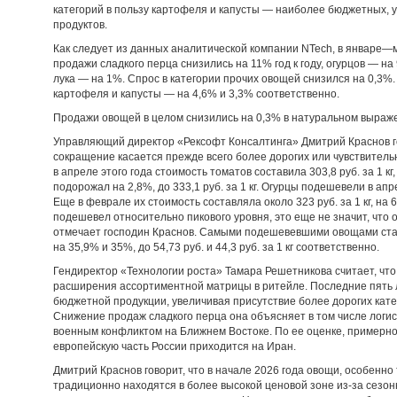
категорий в пользу картофеля и капусты — наиболее бюджетных, 
продуктов.
Как следует из данных аналитической компании NTech, в январе—
продажи сладкого перца снизились на 11% год к году, огурцов — на
лука — на 1%. Спрос в категории прочих овощей снизился на 0,3%.
картофеля и капусты — на 4,6% и 3,3% соответственно.
Продажи овощей в целом снизились на 0,3% в натуральном выраже
Управляющий директор «Рексофт Консалтинга» Дмитрий Краснов г
сокращение касается прежде всего более дорогих или чувствитель
в апреле этого года стоимость томатов составила 303,8 руб. за 1 кг
подорожал на 2,8%, до 333,1 руб. за 1 кг. Огурцы подешевели в апреле
Еще в феврале их стоимость составляла около 323 руб. за 1 кг, на 
подешевел относительно пикового уровня, это еще не значит, что 
отмечает господин Краснов. Самыми подешевевшими овощами стал
на 35,9% и 35%, до 54,73 руб. и 44,3 руб. за 1 кг соответственно.
Гендиректор «Технологии роста» Тамара Решетникова считает, что
расширения ассортиментной матрицы в ритейле. Последние пять 
бюджетной продукции, увеличивая присутствие более дорогих кате
Снижение продаж сладкого перца она объясняет в том числе логи
военным конфликтом на Ближнем Востоке. По ее оценке, примерно
европейскую часть России приходится на Иран.
Дмитрий Краснов говорит, что в начале 2026 года овощи, особенн
традиционно находятся в более высокой ценовой зоне из-за сезонн