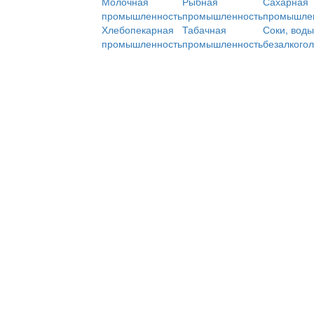
Молочная
Рыбная
Сахарная
промышленность
промышленность
промышле
Хлебопекарная
Табачная
Соки, воды
промышленность
промышленность
безалкого