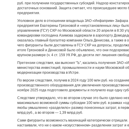
руб. при получении государственных субсидий. Надзор констатиро
достаточных оснований. Защита считает, что происшедшее могло 
предприятия.
Уголовное дело в отношении владельца ЗАО «Инфаприм» Зафара 
предприятия Екатерины Грязновой и «неустановленных лиц» был
управлением (ГСУ) СКР по Московской области 20 апреля в 8:30 ут
командировки господина Азимова задержали в аэропорту Домодедо
оказалась главный бухгалтер компании Ольга Денисова, а также 
чего фигуранты были доставлены в ГСУ СКР на допросы, продолжав
итоге Грязновой и Денисовой было объявлено, что они подозрева
крупном размере (ч. 4 ст. 159 УК РФ, до десяти лет лишения свобод
Претензии следствия, как выяснил “Ъ”, касались получения ЗАО 
министерства инвестиций, промышленности и науки Московской об
модернизации производства в Истре.
По версии следствия, получив в 2024 году 100 млн руб. на создан
производственного оборудования для увеличения производственн
ноябре 2025 года подготовило документы и получило еще одну суб
Следствие утверждало, что во втором случае это было сделано не
максимально возможной суммы субсидии 100 млн руб. в рамках «од
якобы умышленно «разделило» размер понесенных затрат, в перво
млрд руб., а во втором — 1,39 млрд руб.
Сами фигуранты возможность махинаций категорически отрицали. Т
настаивали, что ни о каком «искусственном» разделении затрат и 