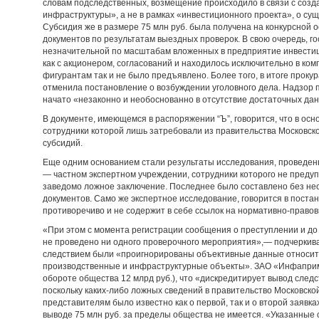
словам подследственных, возмещение происходило в связи с соз
инфраструктуры», а не в рамках «инвестиционного проекта», о су
Субсидия же в размере 75 млн руб. была получена на конкурсной 
документов по результатам выездных проверок. В свою очередь, г
незначительной по масштабам вложенных в предприятие инвестици
как с акционером, согласований и находилось исключительно в к
фигурантам так и не было предъявлено. Более того, в итоге проку
отменила постановление о возбуждении уголовного дела. Надзор 
начато «незаконно и необоснованно в отсутствие достаточных да
В документе, имеющемся в распоряжении “Ъ”, говорится, что в осн
сотрудники которой лишь затребовали из правительства Московс
субсидий.
Еще одним основанием стали результаты исследования, проведен
— частном экспертном учреждении, сотрудники которого не предуп
заведомо ложное заключение. Последнее было составлено без нео
документов. Само же экспертное исследование, говорится в поста
противоречиво и не содержит в себе ссылок на нормативно-правов
«При этом с момента регистрации сообщения о преступлении и до
не проведено ни одного проверочного мероприятия»,— подчеркивае
следствием были «проигнорированы объективные данные относит
производственные и инфраструктурные объекты». ЗАО «Инфаприм»
обороте общества 12 млрд руб.), что «дискредитирует вывод след
поскольку каких-либо ложных сведений в правительство Московско
представителям было известно как о первой, так и о второй заявк
выводе 75 млн руб. за пределы общества не имеется. «Указанные