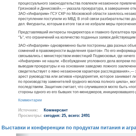
процессуального законодательства повлекли незаконное привлече
Грязновой и Денисовой»,— указала прокуратура, в завершение отм
ЗАО «Инфаприм» ГСУ СКР по Московской области занялось незако
преступлении поступили из МВД. В этой связи разбирательство д
дел. Фигуранты, которым в итоге так и не избрали меры пресечени
Представлявший интересы гендиректора и главного бухгалтера пр
“Ъ”, что ограничений на количество поданных заявок действующим
ЗАО «Инфаприм» одновременно были построены два разных объект
сомнений в правомерности выделения грантов». По его информаци
связывались с министерством инвестиций Подмосковья, где ничего
«Инфаприм» не нашли. «Возбуждение уголовного дела вопреки по
выводам прокуратуры и на основании заведомо ложного заключен
свидетельствует о явно незаконном характере расследования»,— з
арест руководства или активов «предприятия, которое занимает 
по производству заменителей грудного молока полного цикла», мо
последствиям. Защитник считает, что случившееся могло быть «по
стороны одного из его бывших топ-менеджеров, инициировавшего
Комментарии
Источник:
Коммерсант
Просмотры:
сегодня: 25, всего: 2491
Выставки и конференции по продуктам питания и агр