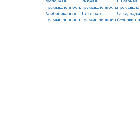
Молочная
Рыбная
Сахарная
промышленность
промышленность
промышле
Хлебопекарная
Табачная
Соки, воды
промышленность
промышленность
безалкого