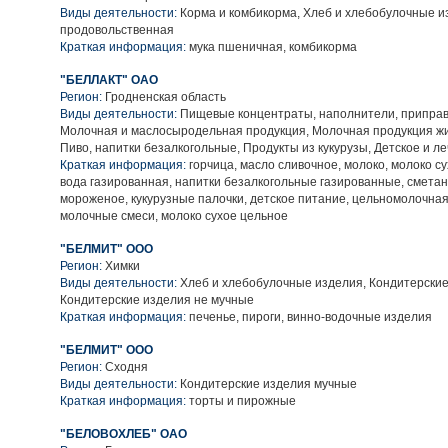
Виды деятельности:
Корма и комбикорма, Хлеб и хлебобулочные и
продовольственная
Краткая информация:
мука пшеничная, комбикорма
"БЕЛЛАКТ" ОАО
Регион:
Гродненская область
Виды деятельности:
Пищевые концентраты, наполнители, приправ
Молочная и маслосыродельная продукция, Молочная продукция жи
Пиво, напитки безалкогольные, Продукты из кукурузы, Детское и л
Краткая информация:
горчица, масло сливочное, молоко, молоко с
вода газированная, напитки безалкогольные газированные, сметана
мороженое, кукурузные палочки, детское питание, цельномолочная
молочные смеси, молоко сухое цельное
"БЕЛМИТ" ООО
Регион:
Химки
Виды деятельности:
Хлеб и хлебобулочные изделия, Кондитерские
Кондитерские изделия не мучные
Краткая информация:
печенье, пироги, винно-водочные изделия
"БЕЛМИТ" ООО
Регион:
Сходня
Виды деятельности:
Кондитерские изделия мучные
Краткая информация:
торты и пирожные
"БЕЛОВОХЛЕБ" ОАО