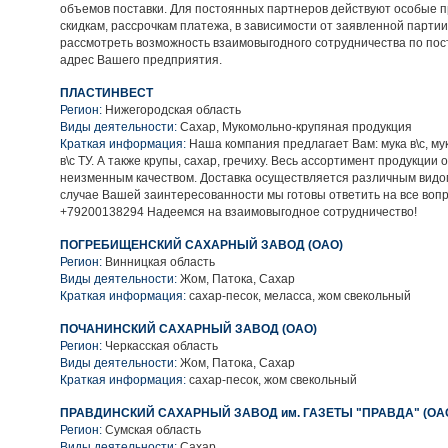
объемов поставки. Для постоянных партнеров действуют особые 
скидкам, рассрочкам платежа, в зависимости от заявленной парти
рассмотреть возможность взаимовыгодного сотрудничества по пост
адрес Вашего предприятия.
ПЛАСТИНВЕСТ
Регион:
Нижегородская область
Виды деятельности:
Сахар, Мукомольно-крупяная продукция
Краткая информация:
Наша компания предлагает Вам: мука в\с, мука
в\с ТУ. А также крупы, сахар, гречиху. Весь ассортимент продукции
неизменным качеством. Доставка осуществляется различным видо
случае Вашей заинтересованности мы готовы ответить на все воп
+79200138294 Надеемся на взаимовыгодное сотрудничество!
ПОГРЕБИЩЕНСКИЙ САХАРНЫЙ ЗАВОД (ОАО)
Регион:
Винницкая область
Виды деятельности:
Жом, Патока, Сахар
Краткая информация:
сахар-песок, меласса, жом свекольный
ПОЧАНИНСКИЙ САХАРНЫЙ ЗАВОД (ОАО)
Регион:
Черкасская область
Виды деятельности:
Жом, Патока, Сахар
Краткая информация:
сахар-песок, жом свекольный
ПРАВДИНСКИЙ САХАРНЫЙ ЗАВОД им. ГАЗЕТЫ "ПРАВДА" (ОА
Регион:
Сумская область
Виды деятельности:
Сахар