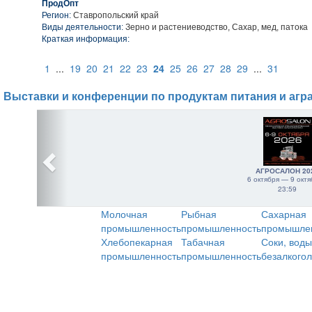
ПродОпт
Регион:
Ставропольский край
Виды деятельности:
Зерно и растениеводство, Сахар, мед, патока
Краткая информация:
1
...
19
20
21
22
23
24
25
26
27
28
29
...
31
Выставки и конференции по продуктам питания и агр
АГРОСАЛОН 20
6 октября — 9 октя
23:59
Молочная
Рыбная
Сахарная
промышленность
промышленность
промышле
Хлебопекарная
Табачная
Соки, воды
промышленность
промышленность
безалкого