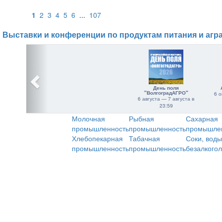
1
2
3
4
5
6
...
107
Выставки и конференции по продуктам питания и агр
День поля
"ВолгоградАГРО"
6 о
6 августа — 7 августа в
23:59
Молочная
Рыбная
Сахарная
промышленность
промышленность
промышле
Хлебопекарная
Табачная
Соки, воды
промышленность
промышленность
безалкого