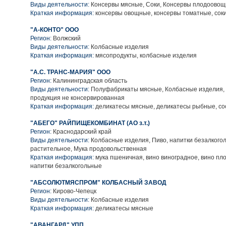
Виды деятельности:
Консервы мясные, Соки, Консервы плодоово
Краткая информация:
консервы овощные, консервы томатные, сок
"А-КОНТО" ООО
Регион:
Волжский
Виды деятельности:
Колбасные изделия
Краткая информация:
мясопродукты, колбасные изделия
"А.С. ТРАНС-МАРИЯ" ООО
Регион:
Калининградская область
Виды деятельности:
Полуфабрикаты мясные, Колбасные изделия,
продукция не консервированная
Краткая информация:
деликатесы мясные, деликатесы рыбные, сос
"АБЕГО" РАЙПИЩЕКОМБИНАТ (АО з.т.)
Регион:
Краснодарский край
Виды деятельности:
Колбасные изделия, Пиво, напитки безалкого
растительное, Мука продовольственная
Краткая информация:
мука пшеничная, вино виноградное, вино пло
напитки безалкогольные
"АБСОЛЮТМЯСПРОМ" КОЛБАСНЫЙ ЗАВОД
Регион:
Кирово-Чепецк
Виды деятельности:
Колбасные изделия
Краткая информация:
деликатесы мясные
"АВАНГАРД" УПП