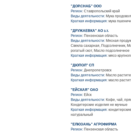
"ДОР.СНАБ" ООО
Регион:
Ставропольский край
Виды деятельности:
Мука продовол
Краткая информация:
мука пшенич
"ДРУЖАЕВКА" АО з.т.
Регион:
Пензенская область
Виды деятельности:
Мясная продук
Свекла сахарная, Подсолнечник, М
рогатый скот, Масло подсолнечное
Краткая информация:
мясо крупного
"ДЮПОЛ" СП
Регион:
Днепропетровск
Виды деятельности:
Масло растите
Краткая информация:
масло расти
"ЕЙСКАЯ" ОАО
Регион:
Ейск
Виды деятельности:
Кофе, чай, пря
Кондитерские изделия не мучные
Краткая информация:
кондитерские
натуральный
"ЕЛЮЗАНЬ" АГРОФИРМА
Регион:
Пензенская область