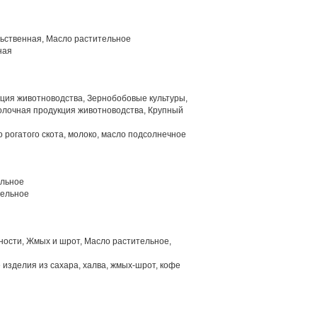
ьственная, Масло растительное
ная
ция животноводства, Зернобобовые культуры,
олочная продукция животноводства, Крупный
 рогатого скота, молоко, масло подсолнечное
льное
тельное
ности, Жмых и шрот, Масло растительное,
 изделия из сахара, халва, жмых-шрот, кофе