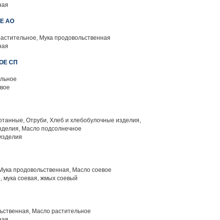
ная
Е АО
растительное, Мука продовольственная
ная
ОЕ СП
льное
вое
танные, Отруби, Хлеб и хлебобулочные изделия,
зделия, Масло подсолнечное
изделия
Мука продовольственная, Масло соевое
, мука соевая, жмых соевый
ьственная, Масло растительное
ная