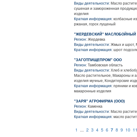
Виды деятельности:
Масло растите
сушеная и замороженная продукция
изделия
Краткая информация:
колбасные из
ржаная, горох лущеный
"ЖЕРДЕВСКИЙ" МАСЛОБОЙНЫЙ 
Регион:
Жердевка
Виды деятельности:
Жмых и шрот, 
Краткая информация:
шрот подсол
"ЗАГОТПИЩЕПРОМ" ООО
Регион:
Тамбовская область
Виды деятельности:
Хлеб и хлебобу
Масло растительное, Макароны и а
изделия мучные, Кондитерские изд
Краткая информация:
пряники и ко
макаронные изделия
"ЗАРЯ" АГРОФИРМА (ООО)
Регион:
Каменка
Виды деятельности:
Масло растите
Краткая информация:
масло расти
1
...
2
3
4
5
6
7
8
9
10
1