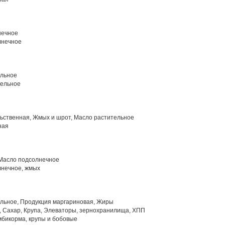
нечное
лнечное
льное
тельное
ьственная, Жмых и шрот, Масло растительное
ная
Масло подсолнечное
нечное, жмых
льное, Продукция маргариновая, Жиры
, Сахар, Крупа, Элеваторы, зернохранилища, ХПП
мбикорма, крупы и бобовые