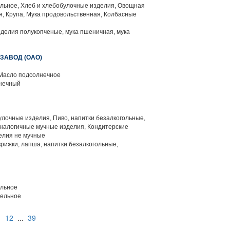
льное, Хлеб и хлебобулочные изделия, Овощная
, Крупа, Мука продовольственная, Колбасные
делия полукопченые, мука пшеничная, мука
ЗАВОД (ОАО)
Масло подсолнечное
нечный
лочные изделия, Пиво, напитки безалкогольные,
налогичные мучные изделия, Кондитерские
елия не мучные
врижки, лапша, напитки безалкогольные,
льное
тельное
1
12
...
39