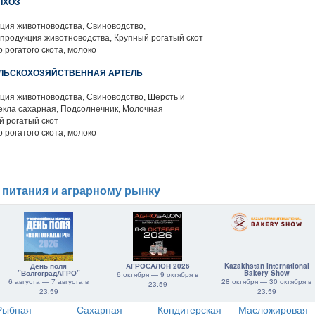
ЛХОЗ
ция животноводства, Свиноводство,
продукция животноводства, Крупный рогатый скот
 рогатого скота, молоко
ЕЛЬСКОХОЗЯЙСТВЕННАЯ АРТЕЛЬ
ция животноводства, Свиноводство, Шерсть и
екла сахарная, Подсолнечник, Молочная
й рогатый скот
 рогатого скота, молоко
 питания и аграрному рынку
День поля
АГРОСАЛОН 2026
Kazakhstan International
"ВолгоградАГРО"
Bakery Show
6 октября — 9 октября в
6 августа — 7 августа в
28 октября — 30 октября в
23:59
23:59
23:59
Рыбная
Сахарная
Кондитерская
Масложировая