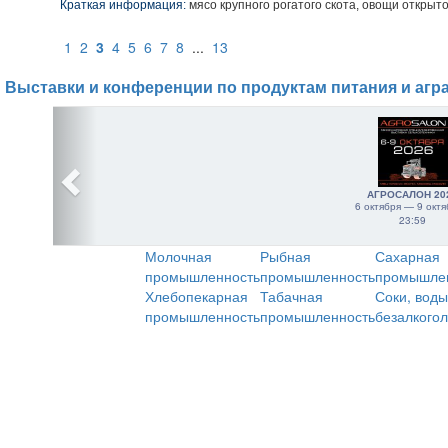
Краткая информация:
мясо крупного рогатого скота, овощи открыто
1
2
3
4
5
6
7
8
...
13
Выставки и конференции по продуктам питания и агр
АГРОСАЛОН 20
6 октября — 9 октя
23:59
Молочная
Рыбная
Сахарная
промышленность
промышленность
промышле
Хлебопекарная
Табачная
Соки, воды
промышленность
промышленность
безалкого