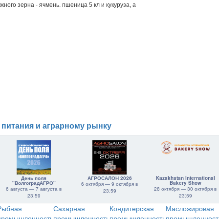
ного зерна - ячмень. пшеница 5 кл и кукуруза, а
 питания и аграрному рынку
День поля
АГРОСАЛОН 2026
Kazakhstan International
"ВолгоградАГРО"
Bakery Show
6 октября — 9 октября в
6 августа — 7 августа в
28 октября — 30 октября в
23:59
23:59
23:59
Рыбная
Сахарная
Кондитерская
Масложировая
промышленность
промышленность
промышленность
промышленност