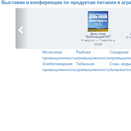
Выставки и конференции по продуктам питания и агр
День поля
"ВолгоградАГРО"
6 о
6 августа — 7 августа в
23:59
Молочная
Рыбная
Сахарная
промышленность
промышленность
промышле
Хлебопекарная
Табачная
Соки, воды
промышленность
промышленность
безалкого