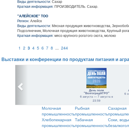
Виды деятельности:
Сахар
Краткая информация:
ПРОИЗВОДИТЕЛЬ. Сахар.
"АЛЕЙСКОЕ" ТОО
Регион:
Алейск
Виды деятельности:
Мясная продукция животноводства, Зернобобо
Подсолнечник, Молочная продукция животноводства, Крупный рога
Краткая информация:
мясо крупного рогатого скота, молоко
1
2
3
4
5
6
7
8
...
244
Выставки и конференции по продуктам питания и агр
День поля
"ВолгоградАГРО"
6 о
6 августа — 7 августа в
23:59
Молочная
Рыбная
Сахарная
промышленность
промышленность
промышле
Хлебопекарная
Табачная
Соки, воды
промышленность
промышленность
безалкого