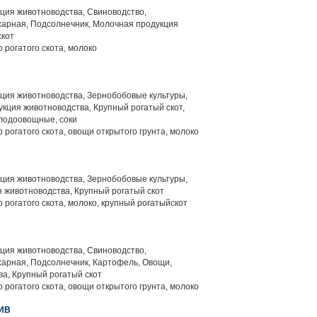
ция животноводства, Свиноводство,
харная, Подсолнечник, Молочная продукция
скот
 рогатого скота, молоко
ция животноводства, Зернобобовые культуры,
кция животноводства, Крупный рогатый скот,
плодоовощные, соки
 рогатого скота, овощи открытого грунта, молоко
ция животноводства, Зернобобовые культуры,
 животноводства, Крупный рогатый скот
 рогатого скота, молоко, крупный рогатыйскот
ция животноводства, Свиноводство,
харная, Подсолнечник, Картофель, Овощи,
а, Крупный рогатый скот
 рогатого скота, овощи открытого грунта, молоко
ИВ