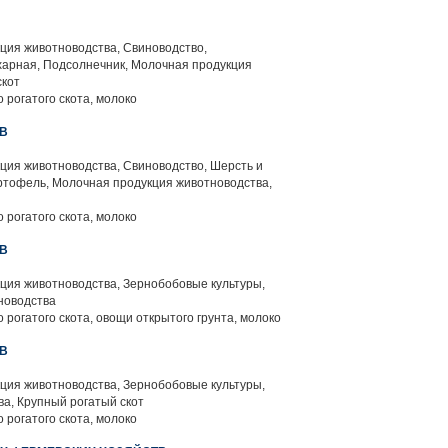
ция животноводства, Свиноводство,
харная, Подсолнечник, Молочная продукция
скот
 рогатого скота, молоко
ИВ
ция животноводства, Свиноводство, Шерсть и
ртофель, Молочная продукция животноводства,
 рогатого скота, молоко
ИВ
ция животноводства, Зернобобовые культуры,
новодства
 рогатого скота, овощи открытого грунта, молоко
ИВ
ция животноводства, Зернобобовые культуры,
а, Крупный рогатый скот
 рогатого скота, молоко