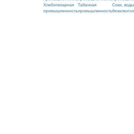
Хлебопекарная
Табачная
Соки, воды
промышленность
промышленность
безалкого