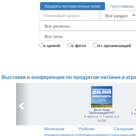
Продукты кисломолочные сухие
Простокваша
с ценой
с фото
от организаций
Выставки и конференции по продуктам питания и агр
День поля
"ВолгоградАГРО"
6 о
6 августа — 7 августа в
23:59
Молочная
Рыбная
Сахарная
промышленность
промышленность
промышле