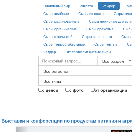
Плавленый сыр
Рикотта
Рокфор
Сул
Сыры зелёные
Сыры из пахты
Сыры кис
Сыры маринованные
Сыры нежирные для пла
Сыры органические
Сыры ореховые
Сыры
Сыры с начинкой
Сыры с плесенью
Сыры 
Сыры термостабильные
Сыры тертые
Сы
Чеддер
Экологически чистые сыры
с ценой
с фото
от организаций
Выставки и конференции по продуктам питания и агр