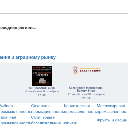
соседние регионы
ания и аграрному рынку
АГРОСАЛОН 2026
Kazakhstan International
Bakery Show
6 октября — 9 октября в
28 октября — 30 октября в
23:59
23:59
Рыбная
Сахарная
Кондитерская
Масложировая
промышленность
промышленность
промышленность
промышленност
Табачная
Соки, воды и
Фрукты и овощи
промышленность
безалкогольные напитки