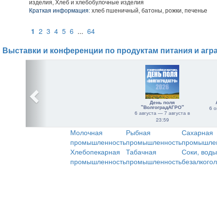
изделия, Хлеб и хлебобулочные изделия
Краткая информация:
хлеб пшеничный, батоны, рожки, печенье
1
2
3
4
5
6
...
64
Выставки и конференции по продуктам питания и агр
День поля
"ВолгоградАГРО"
6 о
6 августа — 7 августа в
23:59
Молочная
Рыбная
Сахарная
промышленность
промышленность
промышле
Хлебопекарная
Табачная
Соки, воды
промышленность
промышленность
безалкого