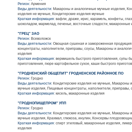
Регион:
Армения
Виды деятельности:
Макароны и аналогичные мучные изделия, Ко
изделия не мучные, Кондитерские изделия мучные
Краткая информация:
вафли, драже, ирис, карамель, конфеты, гл
шоколадом, мармелад, печенье, восточные сладости, макаронные
"ГРЕЦ" ЗАО
Регион:
Всеволожск
Виды деятельности:
Овощная сушеная и замороженная продукция
концентраты, наполнители, приправы, соусы, Макароны и аналог
изделия
Краткая информация:
вермишель быстрого приготовления, супы б
приготовления, пюре картофельное сухое, каши быстрого пригото
"ГРОДНЕНСКИЙ ОБЩЕПИТ" ГРОДНЕНСКОЕ РАЙОННОЕ ПО
Регион:
Гродно
Виды деятельности:
Кондитерские изделия не мучные, Макароны 
мучные изделия, Пищевые концентраты, наполнители, приправы, 
Краткая информация:
кисель, макаронные изделия
"ГРОДНОПИЩЕПРОМ" УПП
Регион:
Гродно
Виды деятельности:
Кондитерские изделия не мучные, Макароны 
мучные изделия, Крахмал, глюкоза, инулин, Консервы плодоовощн
Краткая информация:
спирт этиловый, макаронные изделия, лике
изделия