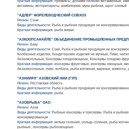
Краткая информация:
премиксы, добавки белково-витаминные, ам
витамины, ветпрепараты, комбикорма, мука рыбная, шрот соевый
"АДЛЕР" ФОРЕЛЕВОДЧЕСКИЙ СОВХОЗ
Регион:
Сочи
Виды деятельности:
Рыба и рыбная продукция не консервированн
Краткая информация:
рыба живая
"АЗКООПСАНАЙЛЕ" ОБЪЕДИНЕНИЕ ПРОМЫШЛЕННЫХ ПРЕДП
Регион:
Баку
Виды деятельности:
Соки, Рыба и рыбная продукция не консервир
Колбасные изделия, Кондитерские изделия не мучные, Пиво, напи
безалкогольные, Консервы плодоовощные, Консервы плодово-фру
Краткая информация:
консервы фруктовые, консервы овощные, вин
безалкогольные, пиво, колбаса, рыба копченая, варенье, компоты,
"АЗНИИРХ" АЗОВСКИЙ НИИ (ГУП)
Регион:
Ростовская область
Виды деятельности:
Рыба и рыбная продукция не консервированн
Краткая информация:
рыба
"АЗОВРЫБА" ОАО
Регион:
Азов
Виды деятельности:
Рыбные консервы и пресервы, Рыба и рыбная
консервированная
Краткая информация:
килька соленая, сельдь соленая, рыба копче
рыбные:, консервы рыбоовощные