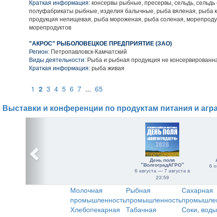
Краткая информация:
консервы рыбные, пресервы, сельдь, сельдь
полуфабрикаты рыбные, изделия балычные, рыба вяленая, рыба 
продукция непищевая, рыба мороженая, рыба соленая, морепроду
морепродуктов
"АКРОС" РЫБОЛОВЕЦКОЕ ПРЕДПРИЯТИЕ (ЗАО)
Регион:
Петропавловск-Камчатский
Виды деятельности:
Рыба и рыбная продукция не консервированн
Краткая информация:
рыба живая
1
2
3
4
5
6
7
...
65
Выставки и конференции по продуктам питания и агр
День поля
"ВолгоградАГРО"
6 о
6 августа — 7 августа в
23:59
Молочная
Рыбная
Сахарная
промышленность
промышленность
промышле
Хлебопекарная
Табачная
Соки, воды