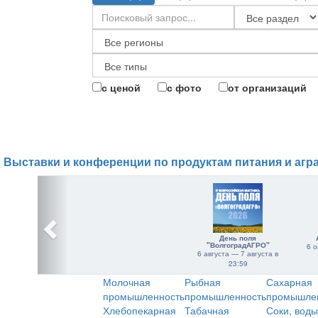
с ценой
с фото
от организаций
Выставки и конференции по продуктам питания и агр
День поля
"ВолгоградАГРО"
6 о
6 августа — 7 августа в
23:59
Молочная
Рыбная
Сахарная
промышленность
промышленность
промышле
Хлебопекарная
Табачная
Соки, воды