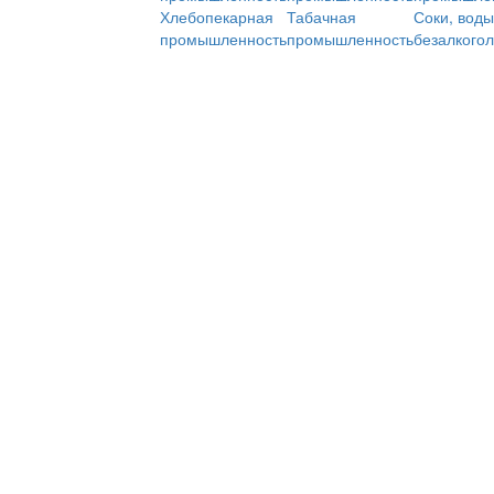
Хлебопекарная
Табачная
Соки, воды
промышленность
промышленность
безалкого