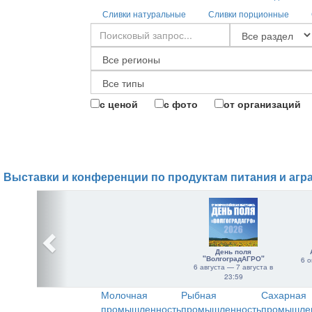
Сливки натуральные
Сливки порционные
с ценой
с фото
от организаций
Выставки и конференции по продуктам питания и агр
День поля
"ВолгоградАГРО"
6 о
6 августа — 7 августа в
23:59
Молочная
Рыбная
Сахарная
промышленность
промышленность
промышле