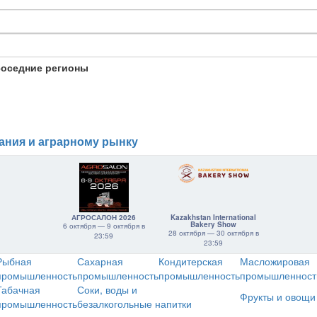
соседние регионы
ания и аграрному рынку
АГРОСАЛОН 2026
Kazakhstan International
Bakery Show
6 октября — 9 октября в
28 октября — 30 октября в
23:59
23:59
Рыбная
Сахарная
Кондитерская
Масложировая
промышленность
промышленность
промышленность
промышленност
Табачная
Соки, воды и
Фрукты и овощи
промышленность
безалкогольные напитки