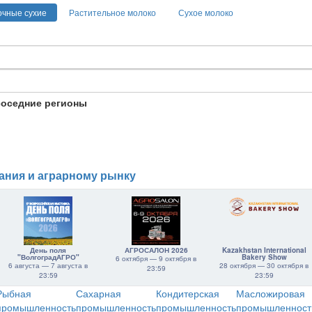
очные сухие
Растительное молоко
Сухое молоко
соседние регионы
ания и аграрному рынку
День поля
АГРОСАЛОН 2026
Kazakhstan International
"ВолгоградАГРО"
Bakery Show
6 октября — 9 октября в
6 августа — 7 августа в
28 октября — 30 октября в
23:59
23:59
23:59
Рыбная
Сахарная
Кондитерская
Масложировая
промышленность
промышленность
промышленность
промышленност