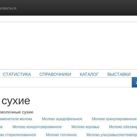
роваться
СТАТИСТИКА
СПРАВОЧНИКИ
КАТАЛОГ
ВЫСТАВКИ
 сухие
 молочные сухие
аменители молока
Молоко ацидофильное
Молоко гранулированное
ое
Молоко концентрированное
Молоко коровье
Молоко обезжи
ко стерилизованное
Молоко топленое
Молоко ультравысокотемпер